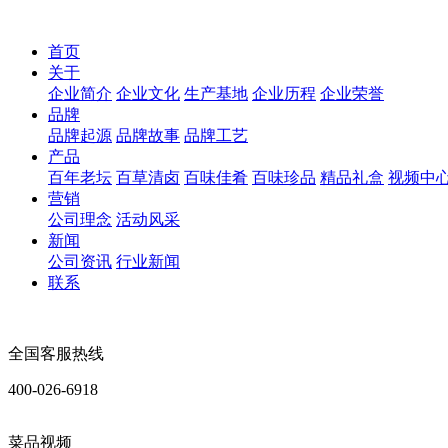
首页
关于
企业简介
企业文化
生产基地
企业历程
企业荣誉
品牌
品牌起源
品牌故事
品牌工艺
产品
百年老坛
百草清卤
百味佳肴
百味珍品
精品礼盒
视频中
营销
公司理念
活动风采
新闻
公司资讯
行业新闻
联系
全国客服热线
400-026-6918
菜品视频