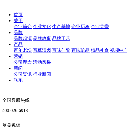
首页
关于
企业简介
企业文化
生产基地
企业历程
企业荣誉
品牌
品牌起源
品牌故事
品牌工艺
产品
百年老坛
百草清卤
百味佳肴
百味珍品
精品礼盒
视频中
营销
公司理念
活动风采
新闻
公司资讯
行业新闻
联系
全国客服热线
400-026-6918
菜品视频